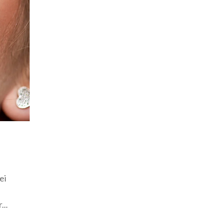
ei
...