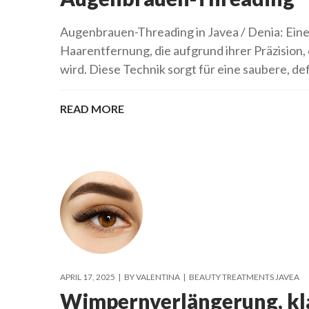
Augenbrauen-Threading in Javea / Denia: Ein
Haarentfernung, die aufgrund ihrer Präzision
wird. Diese Technik sorgt für eine saubere, de
READ MORE
APRIL 17, 2025
BY
VALENTINA
BEAUTY TREATMENTS JAVEA
Wimpernverlängerung, kla