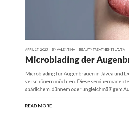
APRIL 17, 2025
BY
VALENTINA
BEAUTY TREATMENTS JAVEA
Microblading der Augenb
Microblading für Augenbrauen in Jávea und Dé
verschönern möchten. Diese semipermanente ko
spärlichem, dünnem oder ungleichmäßigem Aug
READ MORE